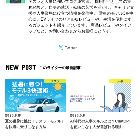
テスラと人事に強いブログ運営者。 採用担当としての実
務経験と、自身の就活・転職の苦労を活かし、キャリア支
援や人事業務に役立つ情報を発信中。 愛車のモデル3を中
心に、EVライフのリアルなレビューや、生活を便利にす
るガジェットも紹介しています。 商品レビューやタイア
ップなど、お問い合わせからお気軽にどうぞ。
Twitter
NEW POST
このライターの最新記事
テスラ
人事
2025.8.18
2025.5.8
夏の猛暑に挑む！テスラ・モデル3
AI時代の人事スキルとは？ChatGPT
を快適に乗りこなす方法
を使いこなす人が選ばれる理由