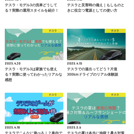
テスラ・モデル3の洗車どうして
テスラと災害時の備え｜もしものと
る？実際の運用スタイルを紹介！
きに役立つ電源としての使い方
テスラ
テスラ
2025.4.30
2025.4.15
テスラ・モデル3は家族でも使え
テスラでの遠出ってどう？片道
る？実際に使ってわかったリアルな
300kmドライブのリアル体験談
感想
テスラ
テスラ
2025.4.18
2025.5.6
テスラでこんなに遊べる！？車内で
テスラの夏は本当に地獄？暑さ対策