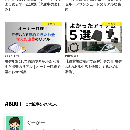
楽しめるゲーム10選【充電中の楽し
＆ルーフサンシェードのリアルな感
み】
想
テスラ
テスラ
2025.4.11
2025.4.7
モデル3にして節約できたお金と増
【納車前に揃えて正解】テスラ モデ
えた出費のリアル｜オーナー目線で
ル3のある生活を快適にするために
語るお金の話
準備し…
ABOUT
この記事をかいた人
ぐーがー