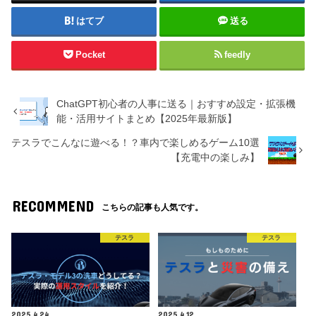
はてブ
送る
Pocket
feedly
ChatGPT初心者の人事に送る｜おすすめ設定・拡張機
能・活用サイトまとめ【2025年最新版】
テスラでこんなに遊べる！？車内で楽しめるゲーム10選
【充電中の楽しみ】
RECOMMEND
こちらの記事も人気です。
テスラ
テスラ
2025.4.24
2025.4.12