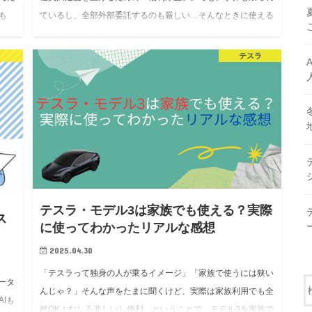
も
ているし、全部外部委託するのも厳しい…そんなときに使える
だ
のがChatGPT！ この記事では、人事担当者がChatGPTを福利
…
厚生施策に活かす具体アイデアを紹介します…
テスラ
テスラ・モデル3は家族でも使える？実際
ス
に使ってわかったリアルな感想
2025.04.30
「テスラって独身の人が乗るイメージ」「家族で使うには狭い
ータ
んじゃ？」そんな声をたまに聞くけど、実際は家族利用でも全
Iも
然OK！むしろ楽しいし便利。ということで、モデル3を家族で