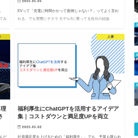
2025.05.04
。
EVって「充電に時間かかって面倒じゃない？」ってよく言わ
てみ
れる。でも実際にテスラ モデル3に乗ってる自分の結論
今回
──**「苦痛？全然そんなことない」**です。 この記事では、
テスラオーナーのリアルな充電事情と、充電時間の考え…
ラ
人事
る理
福利厚生にChatGPTを活用するアイデア
さ
集｜コストダウンと満足度UPを両立
2025.05.02
んだ
社員満足度を上げるための「福利厚生」。でも、予算も限られ