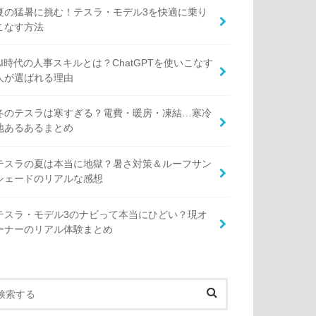
夏の猛暑に挑む！テスラ・モデル3を快適に乗り
こなす方法
AI時代の人事スキルとは？ChatGPTを使いこなす
人が選ばれる理由
冬のテスラは寒すぎる？電費・暖房・凍結…寒冷
地あるあるまとめ
テスラの夏は本当に地獄？暑さ対策＆ルーフサン
シェードのリアルな感想
テスラ・モデル3のナビって本当にひどい？現オ
ーナーのリアル体験まとめ