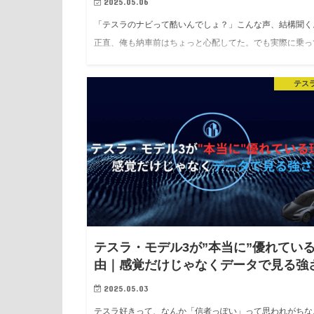
2025.05.06
「テスラのナビって酷いんでしょ？」こんな声、結構聞く
正直、俺も納車前はちょっと心配してた。でも実際に乗っ
た感想──結論、全然使える。むしろ便利なとこも多い。 
は現役モデル3オーナーのリアルな体験から、テスラナ…
テス
テスラ・モデル3が”本当に”優れてい
由｜感覚だけじゃなくデータで見る強
2025.05.03
テスラ好きって、なんか「信者っぽい」って思われがちな