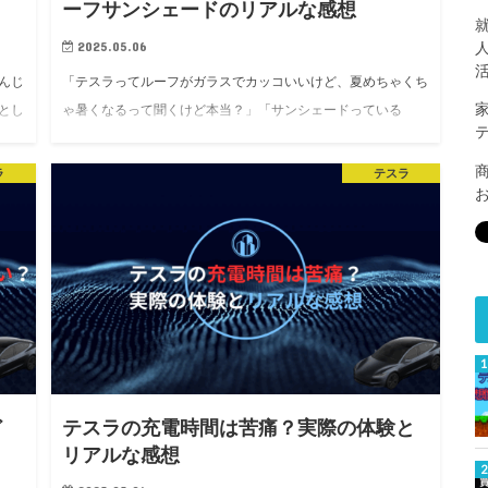
ーフサンシェードのリアルな感想
2025.05.06
んじ
「テスラってルーフがガラスでカッコいいけど、夏めちゃくち
とし
ゃ暑くなるって聞くけど本当？」「サンシェードっている
スト
の？」そんな疑問に、実際にモデル3に乗ってる自分の体験か
ら答えていきます！ ■ テスラの夏、マジで暑いです まず…
ラ
テスラ
ど
テスラの充電時間は苦痛？実際の体験と
リアルな感想