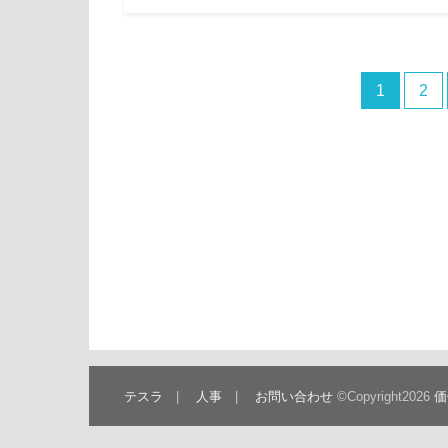
うまく機能しないどころか、逆に手間が増えることも。こ
事では、AI活用をスムーズに進めるために、人事が…
1
2
テスラ
人事
お問い合わせ
©Copyright2026
価