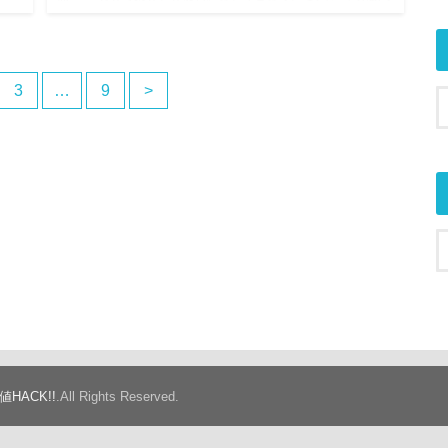
の記
使ってる目線で、リアルに感じたことをまとめてみるよ…
3
…
9
>
値HACK!!
.All Rights Reserved.