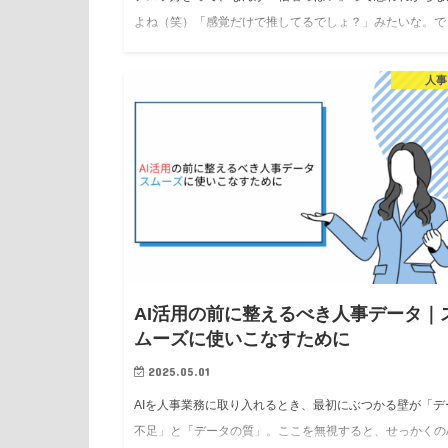
よね（笑）「感覚だけで推してるでしょ？」みたいな。で
さ、ちゃんとデータで見てもモデル3ってめっちゃ強いん
よ。 今回は感覚抜きで、モデル3がどれだけ優れてるか&#
人事
AI活用の前に整えるべき人事データ｜
ムーズに使いこなすために
2025.05.01
AIを人事業務に取り入れるとき、最初にぶつかる壁が「デ
不足」と「データの質」。ここを無視すると、せっかくのA