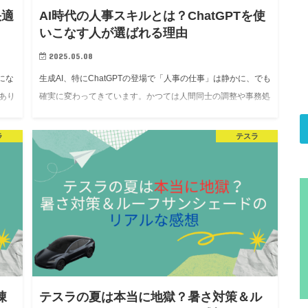
快適
AI時代の人事スキルとは？ChatGPTを使
いこなす人が選ばれる理由
2025.05.08
にな
生成AI、特にChatGPTの登場で「人事の仕事」は静かに、でも
あり
確実に変わってきています。かつては人間同士の調整や事務処
「快
理が中心だった人事業務も、今やAIとタッグを組む時代に突
入。とはいえ、「AIに仕事を奪われる」なんて…
ラ
テスラ
凍
テスラの夏は本当に地獄？暑さ対策＆ル