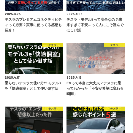
2025.4.25
2025.4.26
テスラのプレミアムコネクティビテ
テスラ・モデル3って安全なの？未
ィって必要？実際に使ってる感想も
来すぎて不安…って人にこそ読んで
紹介！
ほしい話
テスラ
テスラ
2025.4.17
2025.4.18
乗らないテスラの使い方!? モデル3
EVって本当に大丈夫？テスラに乗
を「快適個室」として使い倒す話
ってわかった「不安が希望に変わる
瞬間」
テスラ
テスラ