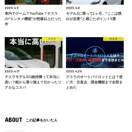
2025.4.9
2025.4.8
車内でゲーム？YouTube？テスラ
モデル3に乗って1ヶ月。“ここは慣
の“エンタメ機能”が想像以上だった
れが必要”と感じたポイント5選
件
テスラ
テスラ
2025.4.17
2025.4.20
テスラモデル3の維持費って本当に
テスラのオートパイロットとは？使
高い？軽から乗り換えて分かったリ
い方・注意点・課金機能まで全部ま
アルなコスパ
とめた
ABOUT
この記事をかいた人