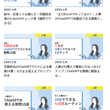
2025.4.18
2025.4.13
給与・社保ミスを減らす！労務担当
「まだExcelでやってるの？」人事
者のためのAIチェック術【無料でで
がChatGPTで自動化できる業務リ…
きる】
人事
人事
2025.4.15
2025.4.16
労務担当がChatGPTでラクになる業
人事がAI導入で最初にやるべき3ス
務10選｜そのまま使えるプロンプト
テップ｜ChatGPTを業務に馴染ま
付き
せ…
人事
人事