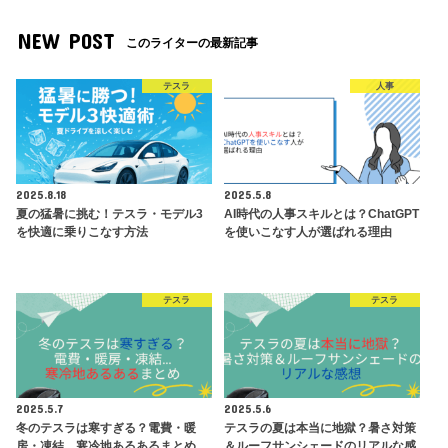
NEW POST
このライターの最新記事
テスラ
人事
2025.8.18
2025.5.8
夏の猛暑に挑む！テスラ・モデル3
AI時代の人事スキルとは？ChatGPT
を快適に乗りこなす方法
を使いこなす人が選ばれる理由
テスラ
テスラ
2025.5.7
2025.5.6
冬のテスラは寒すぎる？電費・暖
テスラの夏は本当に地獄？暑さ対策
房・凍結…寒冷地あるあるまとめ
＆ルーフサンシェードのリアルな感