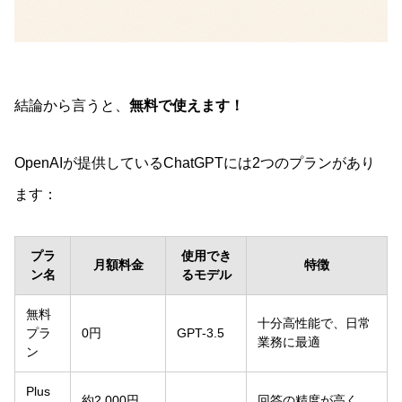
結論から言うと、
無料で使えます！
OpenAIが提供しているChatGPTには2つのプランがあり
ます：
プラ
使用でき
月額料金
特徴
ン名
るモデル
無料
十分高性能で、日常
プラ
0円
GPT-3.5
業務に最適
ン
Plus
約2,000円
回答の精度が高く、