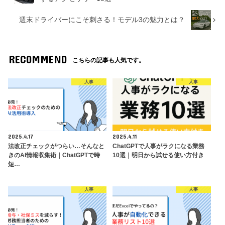
週末ドライバーにこそ刺さる！モデル3の魅力とは？
RECOMMEND
こちらの記事も人気です。
人事
人事
2025.4.17
2025.4.11
法改正チェックがつらい…そんなと
ChatGPTで人事がラクになる業務
きのAI情報収集術｜ChatGPTで時
10選｜明日から試せる使い方付き
短…
人事
人事